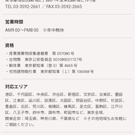
TEL.03-3592-2661 ／ FAX.03-3592-2665
営業時間
AM9:00～PM8:00 ※年中無休
資格
・産業廃棄物収集運搬業 第 057080 号
・古物商 東京公安委員会 301089201727号
・解体業 東京都知事（登-3）第 4665 号
・宅地建物取引業 東京都知事（１）第 106568 号
対応エリア
港区、千代田区、中央区、渋谷区、新宿区、文京区、台東区、墨田
区、江東区、品川区、目黒区、大田区、世田谷区、中野区、杉並区、
豊島区、北区、荒川区、板橋区、練馬区、足立区、葛飾区、江戸川
区、八王子市、府中市、調布市、町田市など、東京全域、
関東近郊：埼玉県、神奈川県、千葉県など ※その他地域もお気軽に
ご相談ください。