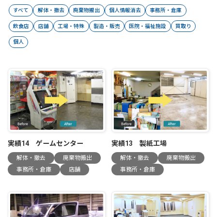
すべて
解体・撤去
廃棄物搬出
個人情報消去
事務所・倉庫
飲食店
店舗
工場・特殊
製造・販売
医院・福祉施設
買取り
個人
実績14 ゲームセンター
実績13 製紙工場
解体・撤去
廃棄物搬出
解体・撤去
廃棄物搬出
事務所・倉庫
店舗
事務所・倉庫