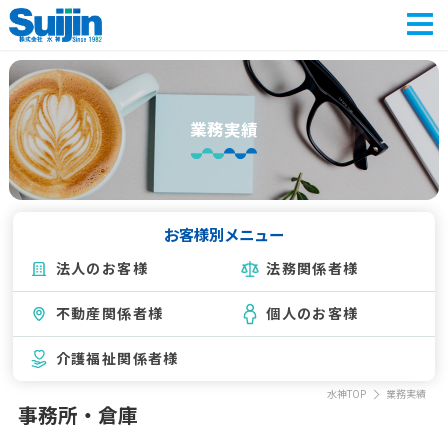
会社紹介
業務内容
業務実績
お客様別
業務実績
お客様別メニュー
よくあるご質問
法人のお客様
法務関係者様
トピックス
不動産関係者様
個人のお客様
介護福祉関係者様
水神TOP
業務実績
事務所・倉庫