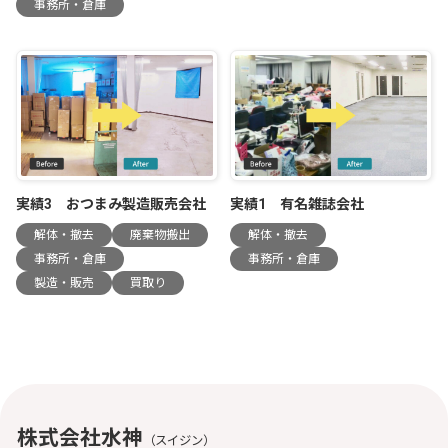
事務所・倉庫
実績3 おつまみ製造販売会社
実績1 有名雑誌会社
解体・撤去
廃棄物搬出
解体・撤去
事務所・倉庫
事務所・倉庫
製造・販売
買取り
株式会社水神
（スイジン）