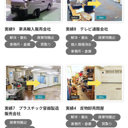
実績9 家具輸入販売会社
実績8 テレビ通販会社
解体・撤去
廃棄物搬出
解体・撤去
廃棄物搬出
事務所・倉庫
買取り
個人情報消去
事務所・倉庫
実績7 プラスチック容器製造
実績4 反物卸売問屋
販売会社
解体・撤去
廃棄物搬出
廃棄物搬出
事務所・倉庫
買取り