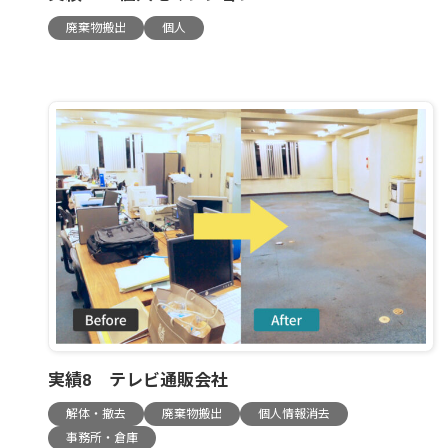
廃棄物搬出
個人
実績8 テレビ通販会社
解体・撤去
廃棄物搬出
個人情報消去
事務所・倉庫