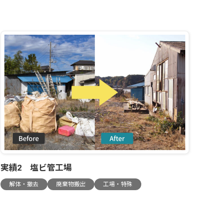
実績2 塩ビ管工場
解体・撤去
廃棄物搬出
工場・特殊