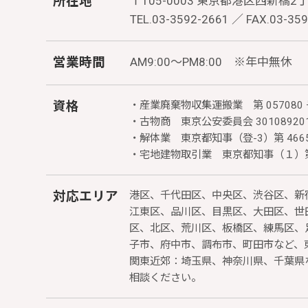
所在地
〒105-0003
東京都港区西新橋2丁目
TEL.03-3592-2661 ／ FAX.03-35
営業時間
AM9:00～PM8:00 ※年中無休
資格
・産業廃棄物収集運搬業 第 057080
・古物商 東京公安委員会 30108920
・解体業 東京都知事（登-3）第 4665
・宅地建物取引業 東京都知事（１）第 1
対応エリア
港区、千代田区、中央区、渋谷区、新
江東区、品川区、目黒区、大田区、世
区、北区、荒川区、板橋区、練馬区、
子市、府中市、調布市、町田市など、
関東近郊：埼玉県、神奈川県、千葉県
相談ください。