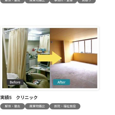
解体・撤去
廃棄物搬出
事務所・倉庫
買取り
実績5 クリニック
解体・撤去
廃棄物搬出
医院・福祉施設