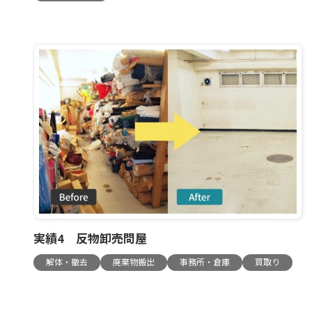
実績4 反物卸売問屋
解体・撤去
廃棄物搬出
事務所・倉庫
買取り