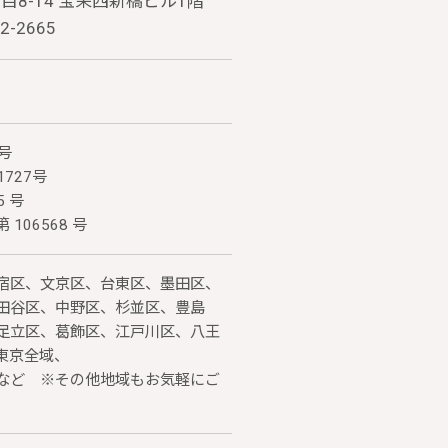
8-14 宝栄西新橋ビル1階
92-2665
 号
1727号
 号
06568 号
宿区、文京区、台東区、墨田区、
田谷区、中野区、杉並区、豊島
足立区、葛飾区、江戸川区、八王
東京全域、
など ※その他地域もお気軽にご