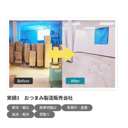
実績3 おつまみ製造販売会社
解体・撤去
廃棄物搬出
事務所・倉庫
製造・販売
買取り